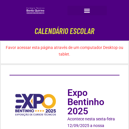
Fundamental II
Médio + Técnico
Técnico Noturno
CALENDÁRIO ESCOLAR
Favor acessar esta página através de um computador Desktop ou
tablet.
Expo
Bentinho
2025
Acontece nesta sexta-feira
12/09/2025 a nossa